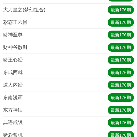
大刀皇之(梦幻组合)
最新
176
期
彩霸王六肖
最新
176
期
赌神至尊
最新
176
期
财神爷散财
最新
176
期
赌王心经
最新
176
期
东成西就
最新
176
期
道人内经
最新
176
期
东南漫画
最新
176
期
东方神话
最新
176
期
典语成钱
最新
176
期
赌彩曾机
最新
176
期