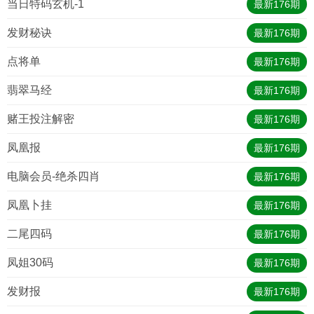
当日特码玄机-1
最新
176
期
发财秘诀
最新
176
期
点将单
最新
176
期
翡翠马经
最新
176
期
赌王投注解密
最新
176
期
凤凰报
最新
176
期
电脑会员-绝杀四肖
最新
176
期
凤凰卜挂
最新
176
期
二尾四码
最新
176
期
凤姐30码
最新
176
期
发财报
最新
176
期