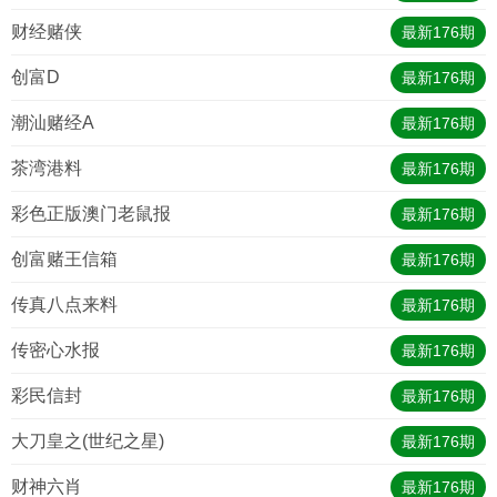
财经赌侠
最新
176
期
创富D
最新
176
期
潮汕赌经A
最新
176
期
茶湾港料
最新
176
期
彩色正版澳门老鼠报
最新
176
期
创富赌王信箱
最新
176
期
传真八点来料
最新
176
期
传密心水报
最新
176
期
彩民信封
最新
176
期
大刀皇之(世纪之星)
最新
176
期
财神六肖
最新
176
期