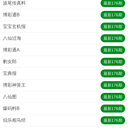
波尾传真料
最新
176
期
博彩通B
最新
176
期
宝宝玄机报
最新
176
期
八仙过海
最新
176
期
博彩通A
最新
176
期
豹女郎
最新
176
期
宝典报
最新
176
期
博彩神算王
最新
176
期
八仙图
最新
176
期
爆码料B
最新
176
期
伯乐相马经
最新
176
期