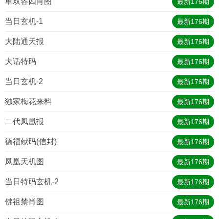
单双各四肖图
最新
176
期
当日玄机-1
最新
176
期
大陆通天报
最新
176
期
大话特码
最新
176
期
当日玄机-2
最新
176
期
独家梅花来料
最新
176
期
二代凤凰报
最新
176
期
德福献码(信封)
最新
176
期
凤凰天机图
最新
176
期
当日特码玄机-2
最新
176
期
佛祖禁肖图
最新
176
期