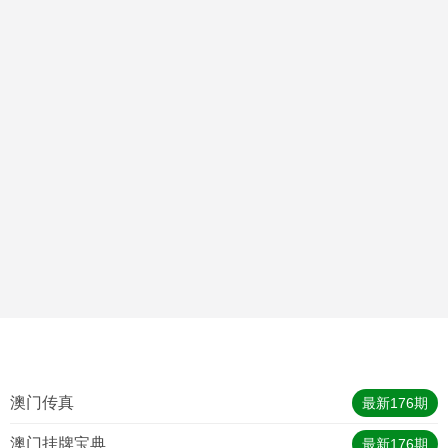
澳门传真
最新
176
期
澳门挂牌宝典
最新
176
期