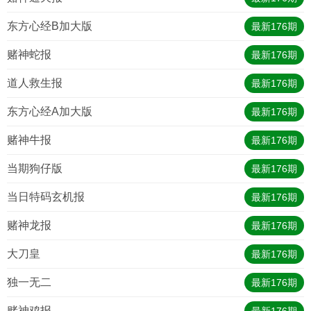
东方心经B加大版
最新
176
期
赌神蛇报
最新
176
期
道人救生报
最新
176
期
东方心经A加大版
最新
176
期
赌神牛报
最新
176
期
当期狗仔版
最新
176
期
当日特码玄机报
最新
176
期
赌神龙报
最新
176
期
大刀皇
最新
176
期
独一无二
最新
176
期
赌神鸡报