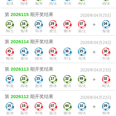
龙/水
鸡/木
兔/木
鸡/火
羊/火
狗/火
鸡/水
第
2026115
期开奖结果
2026年04月25日
+
21
16
25
29
08
07
04
狗/土
兔/木
马/木
虎/土
猪/木
鼠/土
兔/金
第
2026114
期开奖结果
2026年04月24日
+
45
41
10
01
36
25
30
狗/水
虎/火
鸡/火
马/水
羊/土
马/木
牛/水
第
2026113
期开奖结果
2026年04月23日
+
42
22
15
17
32
49
02
牛/金
鸡/水
龙/水
虎/木
猪/火
马/火
蛇/火
第
2026112
期开奖结果
2026年04月22日
+
15
19
30
07
44
10
09
龙/水
鼠/火
牛/水
鼠/土
猪/水
鸡/火
狗/木