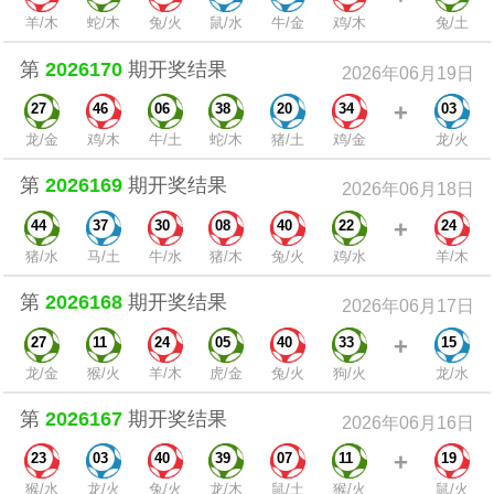
羊/木
蛇/木
兔/火
鼠/水
牛/金
鸡/木
兔/土
第
2026170
期开奖结果
2026年06月19日
+
27
46
06
38
20
34
03
龙/金
鸡/木
牛/土
蛇/木
猪/土
鸡/金
龙/火
第
2026169
期开奖结果
2026年06月18日
+
44
37
30
08
40
22
24
猪/水
马/土
牛/水
猪/木
兔/火
鸡/水
羊/木
第
2026168
期开奖结果
2026年06月17日
+
27
11
24
05
40
33
15
龙/金
猴/火
羊/木
虎/金
兔/火
狗/火
龙/水
第
2026167
期开奖结果
2026年06月16日
+
23
03
40
39
07
11
19
猴/水
龙/火
兔/火
龙/木
鼠/土
猴/火
鼠/火