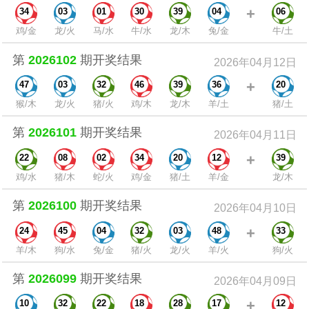
+
34
03
01
30
39
04
06
鸡/金
龙/火
马/水
牛/水
龙/木
兔/金
牛/土
第
2026102
期开奖结果
2026年04月12日
+
47
03
32
46
39
36
20
猴/木
龙/火
猪/火
鸡/木
龙/木
羊/土
猪/土
第
2026101
期开奖结果
2026年04月11日
+
22
08
02
34
20
12
39
鸡/水
猪/木
蛇/火
鸡/金
猪/土
羊/金
龙/木
第
2026100
期开奖结果
2026年04月10日
+
24
45
04
32
03
48
33
羊/木
狗/水
兔/金
猪/火
龙/火
羊/火
狗/火
第
2026099
期开奖结果
2026年04月09日
+
10
32
22
18
28
17
12