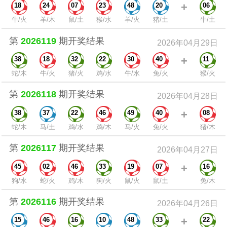
+
18
24
07
23
48
20
06
牛/火
羊/木
鼠/土
猴/水
羊/火
猪/土
牛/土
第
2026119
期开奖结果
2026年04月29日
+
38
18
32
22
30
40
11
蛇/木
牛/火
猪/火
鸡/水
牛/水
兔/火
猴/火
第
2026118
期开奖结果
2026年04月28日
+
38
37
22
46
49
40
08
蛇/木
马/土
鸡/水
鸡/木
马/火
兔/火
猪/木
第
2026117
期开奖结果
2026年04月27日
+
45
02
46
33
19
07
16
狗/水
蛇/火
鸡/木
狗/火
鼠/火
鼠/土
兔/木
第
2026116
期开奖结果
2026年04月26日
+
15
46
16
10
48
33
22