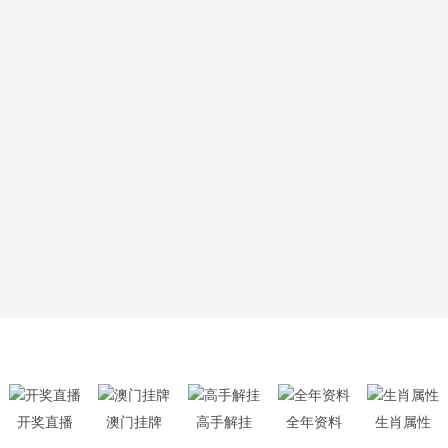
开奖直播
澳门挂牌
高手解挂
全年资料
生肖属性