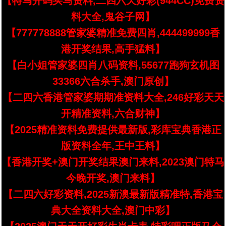
【特马开码买马资料,二四六天好彩(944CC)免费资
料大全,鬼谷子网】
【777778888管家婆精准免费四肖,444499999香
港开奖结果,高手猛料】
【白小姐管家婆四肖八码资料,55677跑狗玄机图
33366六合杀手,澳门原创】
【二四六香港管家婆期期准资料大全,246好彩天天
开精准资料,六合财神】
【2025精准资料免费提供最新版,彩库宝典香港正
版资料全年,王中王料】
【香港开奖+澳门开奖结果澳门来料,2023澳门特马
今晚开奖,澳门来料】
【二四六好彩资料,2025新澳最新版精准特,香港宝
典大全资料大全,澳门中彩】