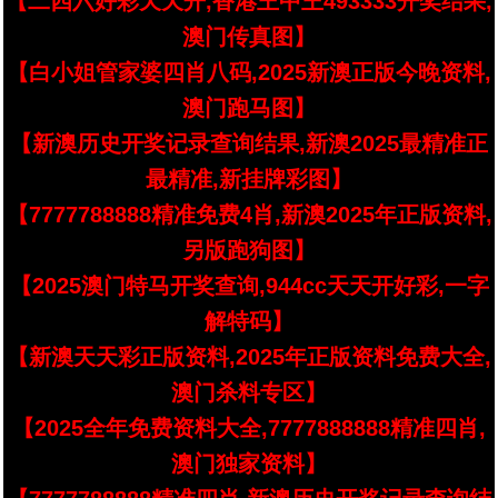
【二四六好彩天天开,香港王中王493333开奖结果,
澳门传真图】
【白小姐管家婆四肖八码,2025新澳正版今晚资料,
澳门跑马图】
【新澳历史开奖记录查询结果,新澳2025最精准正
最精准,新挂牌彩图】
【7777788888精准免费4肖,新澳2025年正版资料,
另版跑狗图】
【2025澳门特马开奖查询,944cc天天开好彩,一字
解特码】
【新澳天天彩正版资料,2025年正版资料免费大全,
澳门杀料专区】
【2025全年免费资料大全,7777888888精准四肖,
澳门独家资料】