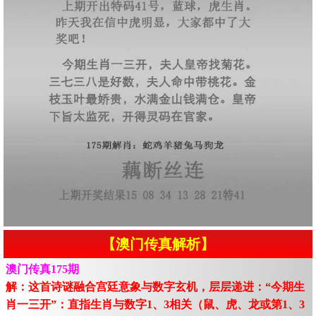
【澳门传真解析】
澳门传真175期
解：这首诗谜融合宫廷意象与数字玄机，层层递进：“今期生
肖一三开”：直指生肖与数字1、3相关（鼠、虎、龙或第1、3