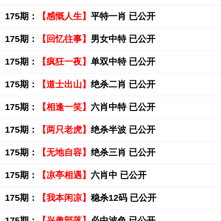
175期：
【感慨人生】
平特一肖 已公开
175期：
【回忆往事】
男女中特 已公开
175期：
【疯狂一夜】
单双中特 已公开
175期：
【道士出山】
绝杀二肖 已公开
175期：
【相逢一笑】
六肖中特 已公开
175期：
【两只老虎】
绝杀半波 已公开
175期：
【无地自容】
绝杀三肖 已公开
175期：
【凉亭相遇】
六肖中 已公开
175期：
【我本闲凉】
稳杀12码 已公开
175期：
【兴趣部落】
必中波色 已公开