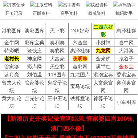
开奖记录
正版资料
高手资料
权威资料
挑码助手
二四六好
港彩图库
澳彩图库
天下彩
246好彩
惠泽社群
彩
金牛网
彩库宝典
奥利奥
六合皇
小财神
喜中网
特彩吧
老钱庄
奥彩网
惠泽社群
九龙网
大港澳
老村长
神童网
大富豪
夜明珠
金光佛
鬼谷子
管家婆
彩库网
天空彩
赢彩网
满堂红
金多宝
蓝月亮
刘伯温
118图库
九龙图库
港澳宝典
香港宝典
曾夫人论
管家婆论
鬼谷子论
大富豪官
奥利奥官
宝马论坛
坛
坛
坛
网
网
黄大仙论
金光佛论
王中王论
铁算盘论
神算子论
小军图库
坛
坛
坛
坛
坛
【新澳历史开奖记录查询结果,管家婆四肖100%,
澳门四不像】