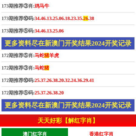
173期推荐③肖:
鸡马牛
173期推荐⑩码:
34.46.13.25.06.18.23.35.
26
.38
173期推荐⑤码:
34.46.13.25.06
更多资料尽在新澳门开奖结果2024开奖记录
172期推荐⑤肖:
马蛇
猪
羊虎
172期推荐③肖:
马蛇
猪
172期推荐⑩码:
25.37.26.38.20.32.24.36.29.41
172期推荐⑤码:
25.37.26.38.20
更多资料尽在新澳门开奖结果2024开奖记录
天天好彩【解红字肖】
澳门红字肖
香港红字肖