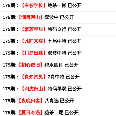
175期：
【白衫学长】
绝杀一肖 已公开
175期:
【满目河山】
双波中 已公开
175期：
【寥若星辰】
特码３行 已公开
175期：
【凡间来客】
七尾中特 已公开
175期：
【川岛出逃】
双波中特 已公开
175期:
【初心依旧】
绝杀四肖 已公开
175期：
【真知灼见】
7肖中特 已公开
175期：
【四虎归山】
特码单双 已公开
175期:
【夜晚归客】
八肖选 已公开
175期:
【夏日奇遇】
稳杀二尾 已公开