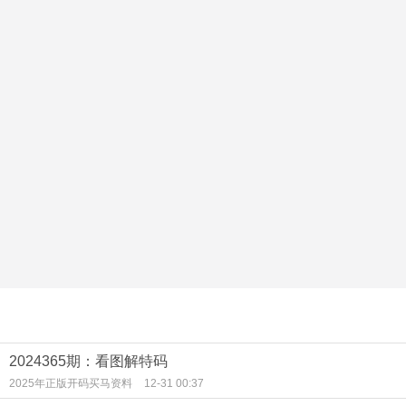
2024365期：看图解特码
2025年正版开码买马资料
12-31 00:37